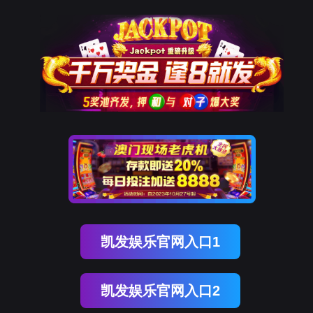
K8凯发国际
K8凯发国际
关于K8凯发国际
产品与方案
今日K8凯发国际
ESG
投资者关系